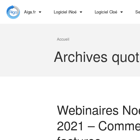
Aiga.fr
Logiciel iNoé
Logiciel Cloé
Se
Accueil
Archives quot
Webinaires No
2021 – Commen