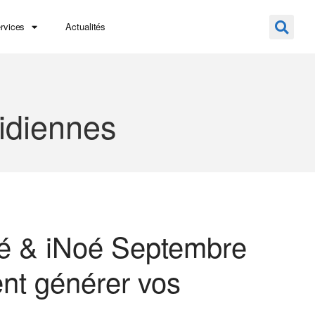
rvices
Actualités
idiennes
é & iNoé Septembre
t générer vos