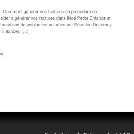
: Comment générer vos factures (la procédure de
 aider à générer vos factures dans iNoé Petite Enfance et
2 sessions de webinaires animées par Séverine Duvernay
e Enfance). […]
té