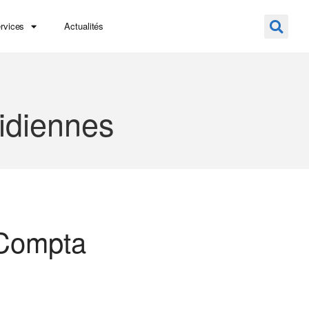
rvices
Actualités
idiennes
 Compta