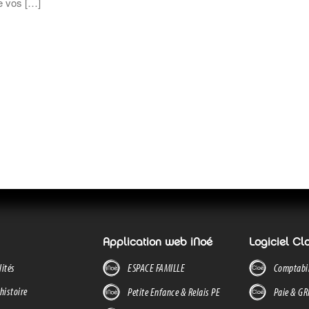
e vos […]
Application web iNoé
Logiciel Cl
lités
ESPACE FAMILLE
Comptabil
histoire
Petite Enfance & Relais PE
Paie & G