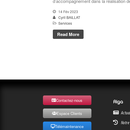
d’accompagnement dans la réalisation d
14 Fév 2023
Cyril BAILLAT
Services
Read More
Contactez-nous
Aiga
Actua
Espace Clients
Notre 
Télémaintenance