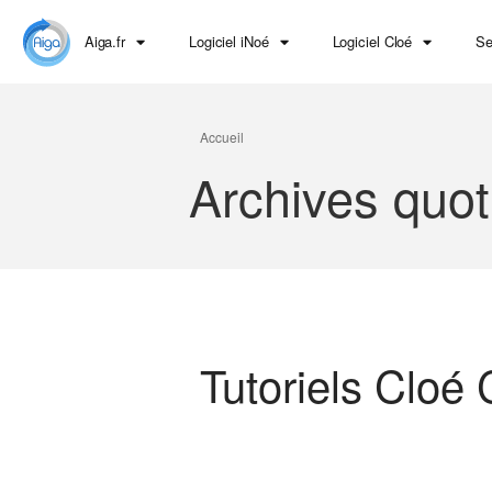
Aiga.fr
Logiciel iNoé
Logiciel Cloé
Se
Accueil
Archives quot
Tutoriels Cloé