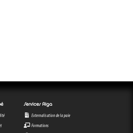
oé
Services Aiga
Externalisation de la paie
ité
Formations
RH