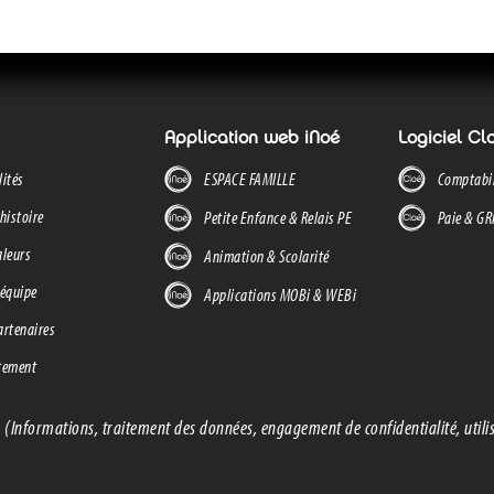
Application web iNoé
Logiciel Cl
lités
ESPACE FAMILLE
Comptabil
histoire
Petite Enfance & Relais PE
Paie & G
aleurs
Animation & Scolarité
 équipe
Applications MOBi & WEBi
artenaires
tement
 (Informations, traitement des données, engagement de confidentialité, util