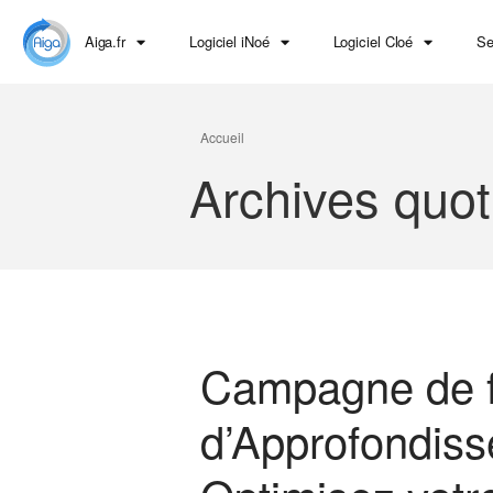
Aiga.fr
Logiciel iNoé
Logiciel Cloé
Se
Accueil
Archives quot
Campagne de f
d’Approfondiss