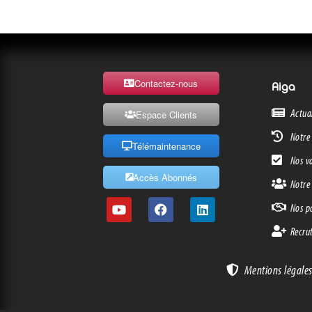
Contactez-nous
Aiga
Actua
Espace Clients
Notre 
Télémaintenance
Nos v
Accès Abonnés
Notre
Nos p
Recru
Mentions légales