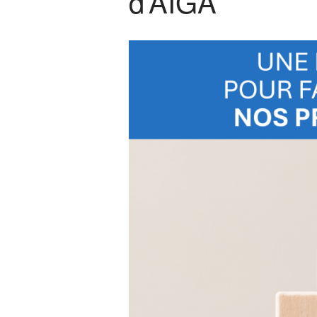
d’AIGA​