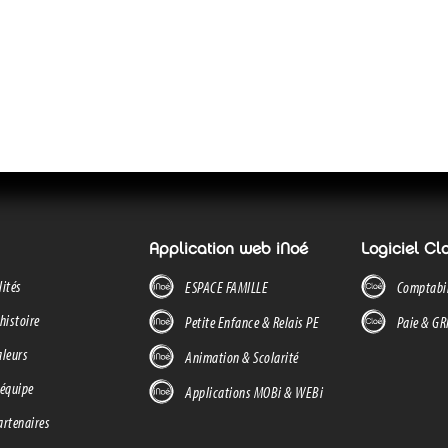
Application web iNoé
Logiciel Cl
lités
ESPACE FAMILLE
Comptabil
histoire
Petite Enfance & Relais PE
Paie & G
aleurs
Animation & Scolarité
 équipe
Applications MOBi & WEBi
artenaires