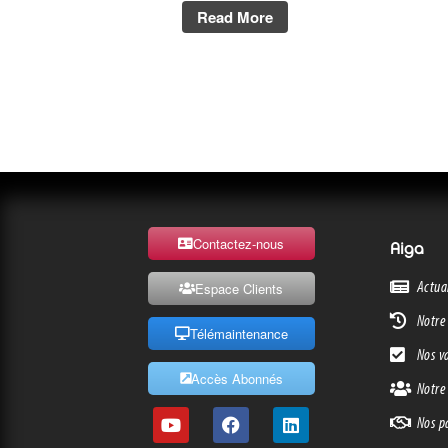
Read More
Contactez-nous
Aiga
Actua
Espace Clients
Notre 
Télémaintenance
Nos v
Accès Abonnés
Notre
Nos p