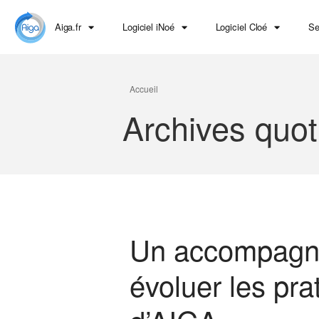
Aiga.fr
Logiciel iNoé
Logiciel Cloé
Se
Accueil
Archives quot
Un accompagne
évoluer les pra