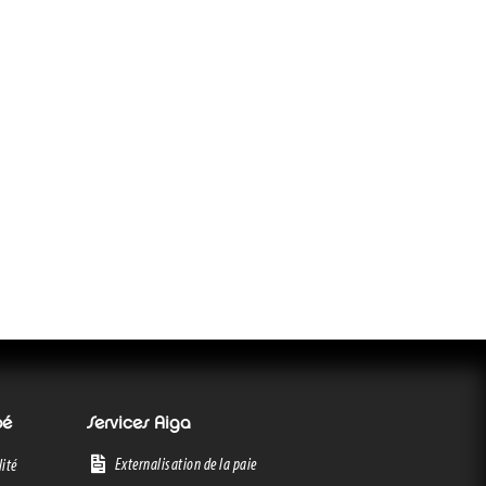
oé
Services Aiga
Externalisation de la paie
ité