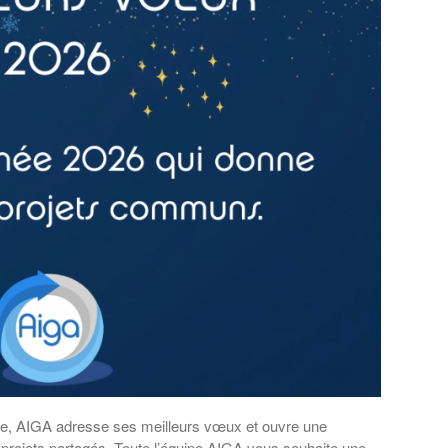
e, AIGA adresse ses meilleurs vœux et ouvre une
 projets partagés. Toute l’équipe AIGA vous souhaite une