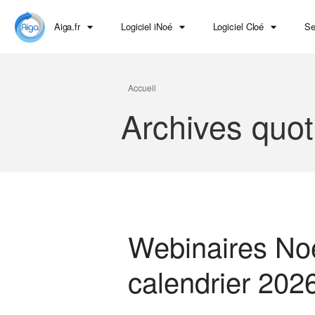
Aiga.fr
Logiciel iNoé
Logiciel Cloé
Se
Accueil
Archives quot
Webinaires Noé
calendrier 202