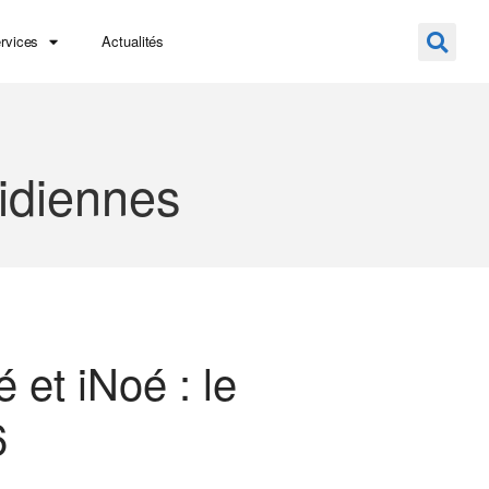
rvices
Actualités
idiennes
 et iNoé : le
6