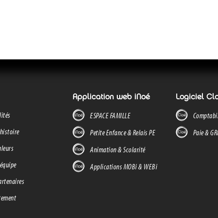
Application web iNoé
Logiciel Cl
lités
ESPACE FAMILLE
Comptabil
histoire
Petite Enfance & Relais PE
Paie & G
aleurs
Animation & Scolarité
 équipe
Applications MOBi & WEBi
artenaires
tement