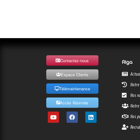
Contactez-nous
Aiga
Actua
Espace Clients
Notre 
Télémaintenance
Nos v
Accès Abonnés
Notre
Nos p
Recru