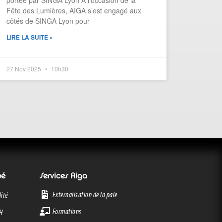
portée par SINGA Lyon À l’occasion de la
Fête des Lumières, AIGA s’est engagé aux
côtés de SINGA Lyon pour
LIRE LA SUITE »
27 Nov 2025
10h30
oé
Services Aiga
Externalisation de la paie
ité
Formations
RH