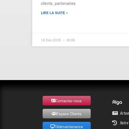
clients, partenaires
LIRE LA SUITE »
18 Déc 2025
8h39
Contactez-nous
Aiga
Actua
Espace Clients
Notre 
Télémaintenance