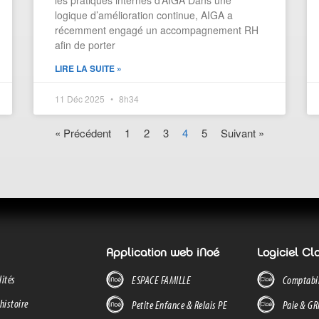
les pratiques internes d’AIGA Dans une
logique d’amélioration continue, AIGA a
récemment engagé un accompagnement RH
afin de porter
LIRE LA SUITE »
11 Déc 2025
8h34
« Précédent
1
2
3
4
5
Suivant »
Application web iNoé
Logiciel Cl
lités
ESPACE FAMILLE
Comptabil
histoire
Petite Enfance & Relais PE
Paie & G