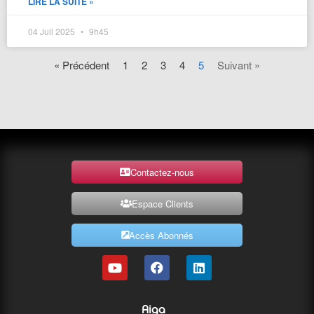
LIRE LA SUITE »
04 Juil 2025
9h45
« Précédent
1
2
3
4
5
Suivant »
Contactez-nous
Espace Clients
Accès Abonnés
Aiga