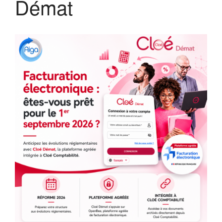
Démat​