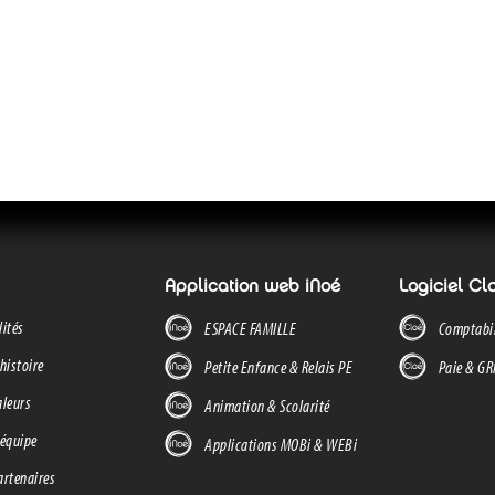
Application web iNoé
Logiciel Cl
lités
ESPACE FAMILLE
Comptabil
histoire
Petite Enfance & Relais PE
Paie & G
aleurs
Animation & Scolarité
 équipe
Applications MOBi & WEBi
artenaires