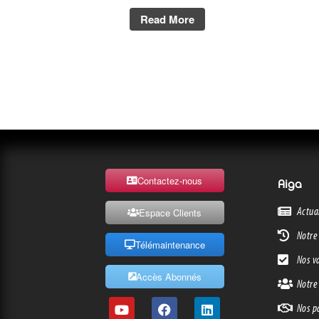
Read More
Contactez-nous
Aiga
Actua
Espace Clients
Notre 
Télémaintenance
Nos v
Accès Abonnés
Notre
Nos p