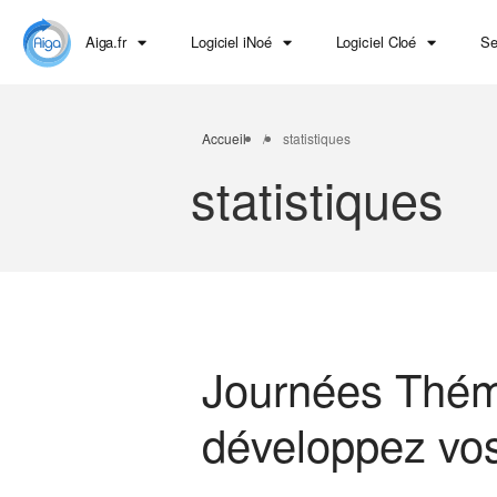
Aiga.fr
Logiciel iNoé
Logiciel Cloé
Se
Accueil
/
statistiques
statistiques
Journées Thém
développez vo