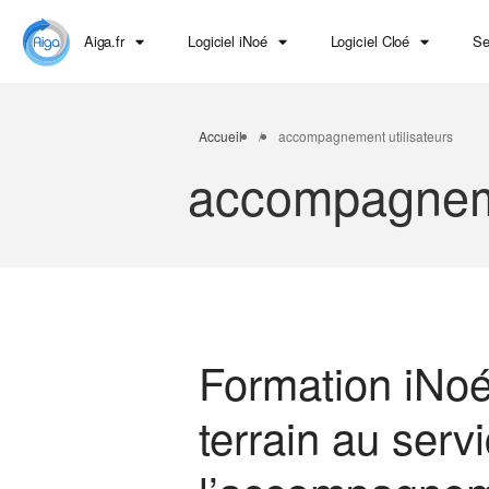
Aiga.fr
Logiciel iNoé
Logiciel Cloé
Se
Accueil
/
accompagnement utilisateurs
accompagneme
Formation iNoé
terrain au serv