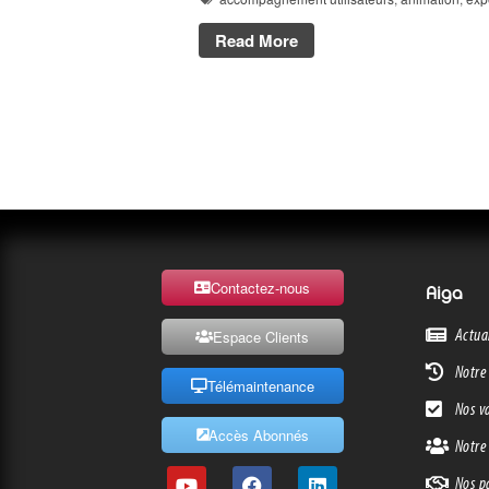
Read More
Contactez-nous
Aiga
Actua
Espace Clients
Notre 
Télémaintenance
Nos v
Accès Abonnés
Notre
Nos p