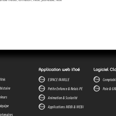
Application web iNoé
Logiciel Cl
lités
ESPACE FAMILLE
Comptabil
histoire
Petite Enfance & Relais PE
Paie & G
aleurs
Animation & Scolarité
 équipe
Applications MOBi & WEBi
artenaires