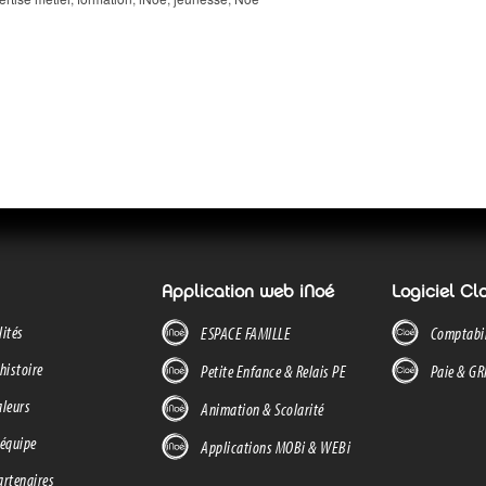
Application web iNoé
Logiciel Cl
lités
ESPACE FAMILLE
Comptabil
histoire
Petite Enfance & Relais PE
Paie & G
aleurs
Animation & Scolarité
 équipe
Applications MOBi & WEBi
artenaires