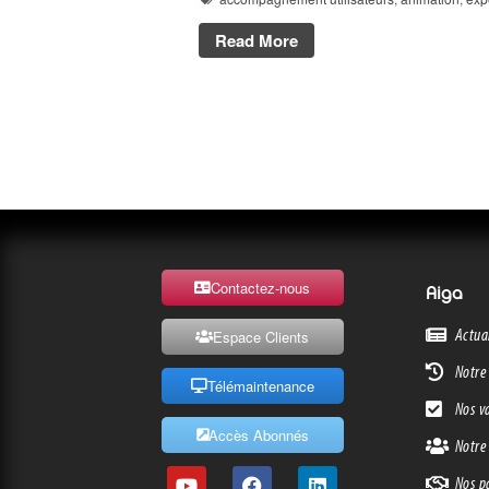
Read More
Contactez-nous
Aiga
Actua
Espace Clients
Notre 
Télémaintenance
Nos v
Accès Abonnés
Notre
Nos p