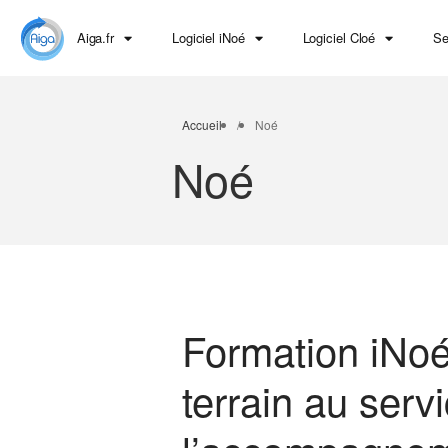
Aiga.fr
Logiciel iNoé
Logiciel Cloé
Se
Accueil
/
Noé
Noé
Formation iNoé
terrain au serv